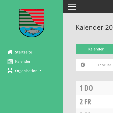
Toggle navigation
Kalender 20
Kalender
Startseite
Kalender
Februar
Organisation
1
DO
2
FR