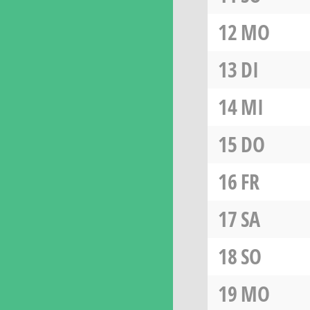
12
MO
13
DI
14
MI
15
DO
16
FR
17
SA
18
SO
19
MO