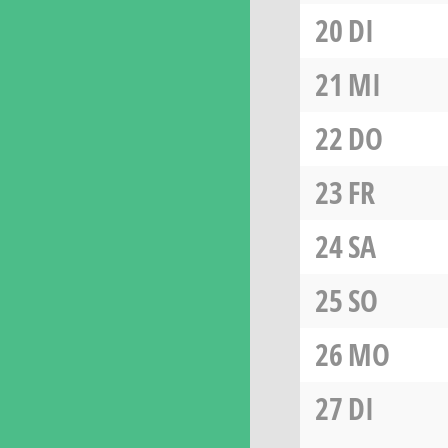
20
DI
21
MI
22
DO
23
FR
24
SA
25
SO
26
MO
27
DI