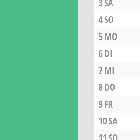
3
SA
4
SO
5
MO
6
DI
7
MI
8
DO
9
FR
10
SA
11
SO