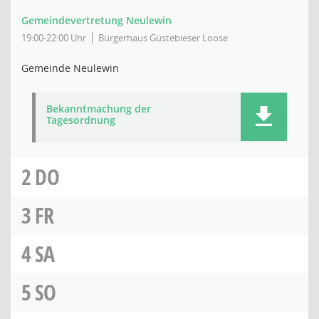
Gemeindevertretung Neulewin
19:00-22:00 Uhr
Bürgerhaus Güstebieser Loose
Gemeinde Neulewin
Bekanntmachung der
Tagesordnung
2
DO
3
FR
4
SA
5
SO