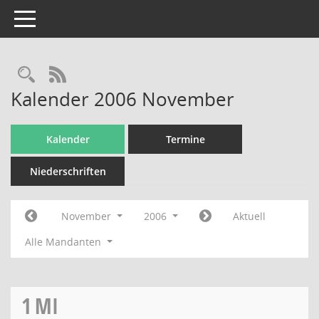
Toggle navigation
Rechercheauswahl
RSS-Feed
Kalender 2006 November
Kalender
Termine
Niederschriften
November
2006
Aktuell
Alle Mandanten
1
MI