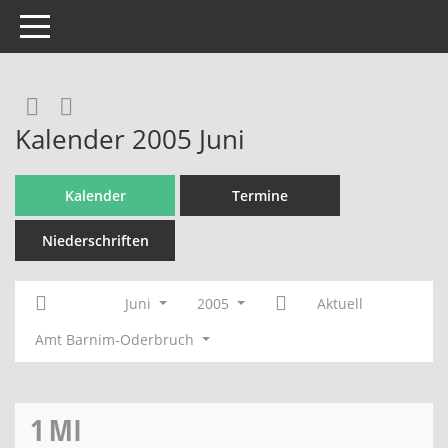
Toggle navigation
Rechercheauswahl
RSS-Feed
Kalender 2005 Juni
Kalender
Termine
Niederschriften
Juni
2005
Aktuell
Amt Barnim-Oderbruch
1
MI