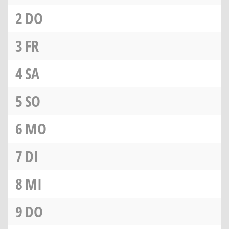
2
DO
3
FR
4
SA
5
SO
6
MO
7
DI
8
MI
9
DO