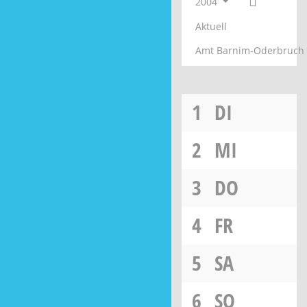
2004
Aktuell
Amt Barnim-Oderbruch
1
DI
2
MI
3
DO
4
FR
5
SA
6
SO