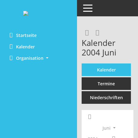
Toggle navigation
Rechercheaus
RSS-Feed
Startseite
Kalender
Kalender
2004 Juni
Organisation
Kalender
Termine
Niederschriften
Juni