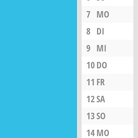
7
MO
8
DI
9
MI
10
DO
11
FR
12
SA
13
SO
14
MO