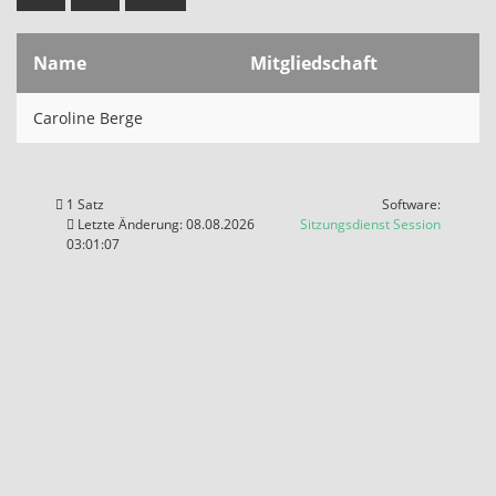
Name
Mitgliedschaft
Caroline Berge
1 Satz
Software:
(Wird in
Letzte Änderung: 08.08.2026
Sitzungsdienst
Session
03:01:07