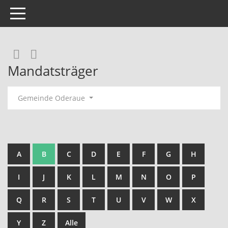
Toggle navigation
Rechercheauswahl
RSS-Feed
Mandatsträger
Gemeinde Oderaue
A
B
C
D
E
F
G
H
I
J
K
L
M
N
O
P
Q
R
S
T
U
V
W
X
Y
Z
Alle