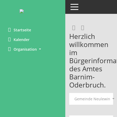
Toggle navigation
Rechercheaus
RSS-Feed
Startseite
Herzlich
Kalender
willkommen
Organisation
im
Bürgerinforma
des Amtes
Barnim-
Oderbruch.
Gemeinde Neulewin