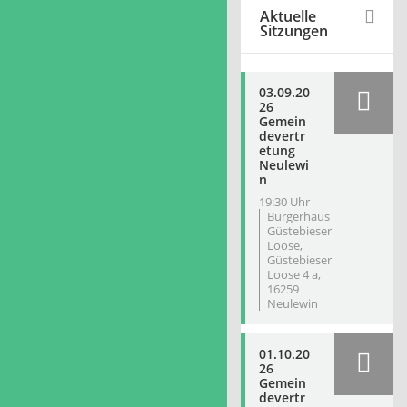
Aktuelle
Sitzungen
03.09.20
26
Gemein
devertr
etung
Neulewi
n
19:30 Uhr
Bürgerhaus
Güstebieser
Loose,
Güstebieser
Loose 4 a,
16259
Neulewin
01.10.20
26
Gemein
devertr