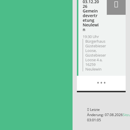
03.12.20
26
Gemein
devertr
etung
Neulewi
n
19:30 Uhr
Bürgerhaus
Güstebieser
Loose,
Güstebieser
Loose 4 a,
16259
Neulewin
Meh
…
Letzte
Änderung: 07.08.2026
Sitz
03:01:05