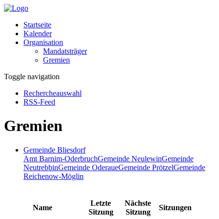
Startseite
Kalender
Organisation
Mandatsträger
Gremien
Toggle navigation
Rechercheauswahl
RSS-Feed
Gremien
Gemeinde Bliesdorf
Amt Barnim-Oderbruch
Gemeinde Neulewin
Gemeinde
Neutrebbin
Gemeinde Oderaue
Gemeinde Prötzel
Gemeinde
Reichenow-Möglin
Letzte
Nächste
Name
Sitzungen
Sitzung
Sitzung